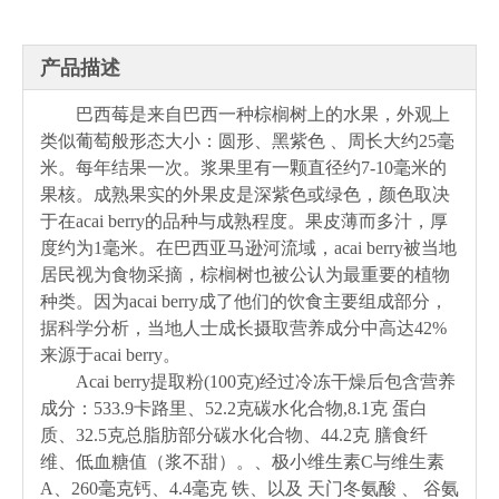
产品描述
巴西莓是来自巴西一种棕榈树上的水果，外观上
类似葡萄般形态大小：圆形、黑紫色 、周长大约25毫
米。每年结果一次。浆果里有一颗直径约7-10毫米的
果核。成熟果实的外果皮是深紫色或绿色，颜色取决
于在acai berry的品种与成熟程度。果皮薄而多汁，厚
度约为1毫米。在巴西亚马逊河流域，acai berry被当地
居民视为食物采摘，棕榈树也被公认为最重要的植物
种类。因为acai berry成了他们的饮食主要组成部分，
据科学分析，当地人士成长摄取营养成分中高达42%
来源于acai berry。
Acai berry提取粉(100克)经过冷冻干燥后包含营养
成分：533.9卡路里、52.2克碳水化合物,8.1克 蛋白
质、32.5克总脂肪部分碳水化合物、44.2克 膳食纤
维、低血糖值（浆不甜）。、极小维生素C与维生素
A、260毫克钙、4.4毫克 铁、以及 天门冬氨酸 、 谷氨