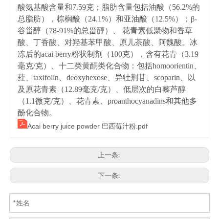
酸氨基酸含量和7.59克；脂肪含量包括油酸（56.2%的
总脂肪），棕榈酸（24.1%）和亚油酸（12.5%）；β-
谷甾醇（78-91%的总甾醇）、 花青素低聚物和香草
酸、丁香酸、对羟基苯甲酸、原儿茶酸、阿魏酸。冰
冻后的acai berry粉状制剂（100克），含有花青（3.19
毫克/克）、十二类黄酮类化合物：包括homoorientin、
荭、taxifolin、deoxyhexose、异牡荆苷、scoparin、以
及原花青素（12.89毫克/克）、低层次的白藜芦醇
（1.1微克/克）、花青素、proanthocyanadins和其他多
酚化合物。
Acai berry juice powder 巴西莓汁粉.pdf
上一条:
下一条: